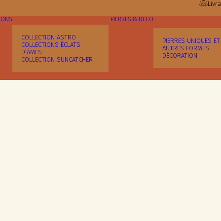
Livr
IONS
PIERRES & DÉCO
COLLECTION ASTRO
PIERRES UNIQUES ET
COLLECTIONS ÉCLATS
AUTRES FORMES
D’ÂMES
DÉCORATION
COLLECTION SUNCATCHER