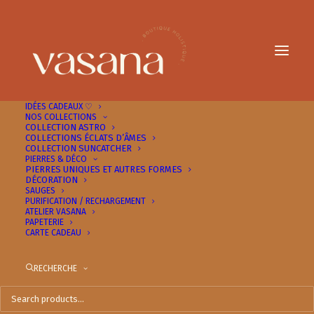
IDÉES CADEAUX ♡
NOS COLLECTIONS
COLLECTION ASTRO
NOS IDÉES CADEAUX À PETITS PRIX 💛
COLLECTIONS ÉCLATS D’ÂMES
COLLECTION SUNCATCHER
PIERRES & DÉCO
PIERRES UNIQUES ET AUTRES FORMES
DÉCORATION
SAUGES
PURIFICATION / RECHARGEMENT
ATELIER VASANA
PAPETERIE
Collection Astro Vasana
CARTE CADEAU
🤍
RECHERCHE