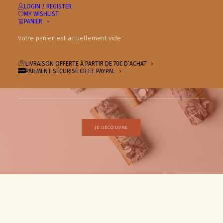
LOGIN / REGISTER
MY WISHLIST
PANIER
Votre panier est actuellement vide.
LIVRAISON OFFERTE À PARTIR DE 70€ D’ACHAT
PAIEMENT SÉCURISÉ CB ET PAYPAL
JE DÉCOUVRE
BIENVENUE