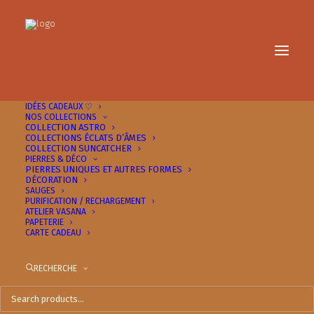
IDÉES CADEAUX ♡
NOS COLLECTIONS
COLLECTION ASTRO
COLLECTIONS ÉCLATS D’ÂMES
COLLECTION SUNCATCHER
PIERRES & DÉCO
PIERRES UNIQUES ET AUTRES FORMES
Partir en voyage l'esprit
DÉCORATION
SAUGES
tranquille !
PURIFICATION / RECHARGEMENT
ATELIER VASANA
PAPETERIE
CARTE CADEAU
24 JUILLET 2025
|
IN
ORGANISATION
|
BY
MARINE ♡
RECHERCHE