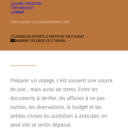
LOGIN / REGISTER
MY WISHLIST
PANIER
Le kit de voyage
Votre panier est actuellement vide.
indispensable pour partir
LIVRAISON OFFERTE À PARTIR DE 70€ D’ACHAT
PAIEMENT SÉCURISÉ CB ET PAYPAL
l’esprit léger
Préparer un voyage, c’est souvent une source
de joie… mais aussi de stress. Entre les
documents à vérifier, les affaires à ne pas
oublier, les réservations, le budget et les
petites choses du quotidien à anticiper, on
peut vite se sentir dépassé.