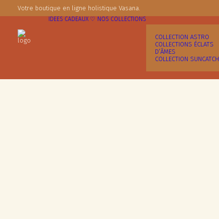
Votre boutique en ligne holistique Vasana.
IDÉES CADEAUX ♡
NOS COLLECTIONS
COLLECTION ASTRO
COLLECTIONS ÉCLATS
D’ÂMES
COLLECTION SUNCATC