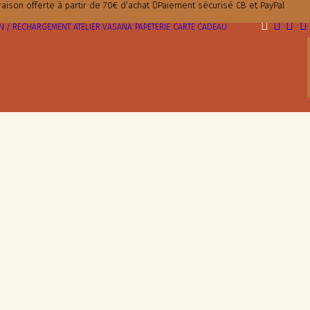
raison offerte à partir de 70€ d’achat
Paiement sécurisé CB et PayPal
ON / RECHARGEMENT
ATELIER VASANA
PAPETERIE
CARTE CADEAU