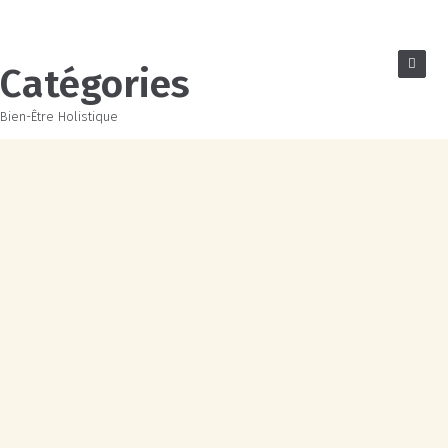
Catégories
Bien-Être Holistique
Sauges et Encens
Rituels
Organisation
opos
Services
Espace
Client