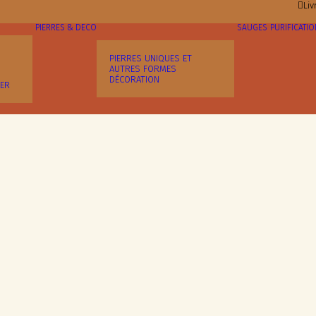
Liv
PIERRES & DÉCO
SAUGES
PURIFICATI
PIERRES UNIQUES ET
AUTRES FORMES
DÉCORATION
HER