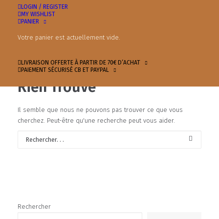
LOGIN / REGISTER
MY WISHLIST
PANIER
Votre panier est actuellement vide.
LIVRAISON OFFERTE À PARTIR DE 70€ D’ACHAT
PAIEMENT SÉCURISÉ CB ET PAYPAL
Rien Trouvé
Il semble que nous ne pouvons pas trouver ce que vous
cherchez. Peut-être qu'une recherche peut vous aider.
Rechercher