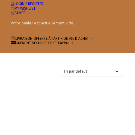
LOGIN / REGISTER
MY WISHLIST
PANIER
Votre panier est actuellement vide.
LIVRAISON OFFERTE À PARTIR DE 70€ D’ACHAT
PAIEMENT SÉCURISÉ CB ET PAYPAL
3 résultats affichés
PROMO !