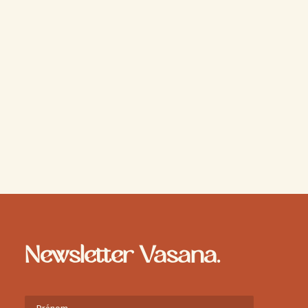
Ventouse pour décoration Suncatcher
AJOUTER AU PANIER
1.00
€
Newsletter Vasana.