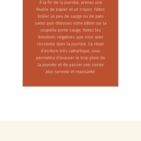
À la fin de la journée, prenez une
feuille de papier et un crayon. Faites
brûler un peu de sauge ou de palo
santo puis déposez votre bâton sur la
coupelle porte-sauge. Notez les
émotions négatives que vous avez
ressentie dans la journée. Ce rituel
d’écriture très cathartique, vous
permettra d’évacuer le trop-plein de
la journée et de passer une soirée
plus sereine et reposante.