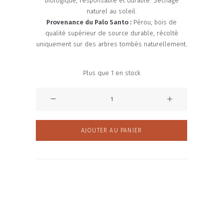
biologique, responsable et durable. Séchage
naturel au soleil.
Provenance du Palo Santo :
Pérou, bois de
qualité supérieur de source durable, récolté
uniquement sur des arbres tombés naturellement.
Plus que 1 en stock
quantité
de
Kit
Astro
AJOUTER AU PANIER
-
Poisson