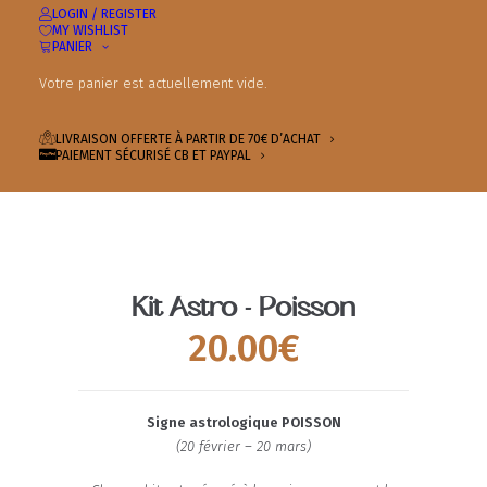
LOGIN / REGISTER
MY WISHLIST
PANIER
Votre panier est actuellement vide.
LIVRAISON OFFERTE À PARTIR DE 70€ D’ACHAT
PAIEMENT SÉCURISÉ CB ET PAYPAL
Kit Astro - Poisson
20.00
€
Signe astrologique POISSON
(20 février – 20 mars)