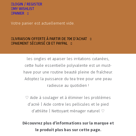
prix
prix
LOGIN / REGISTER
MY WISHLIST
initial
actuel
UNE HUILE ESSENTIELLE ANTIBACTÉRIENNE
PANIER
Votre panier est actuellement vide.
était :
est :
Découvrez l’huile essentielle de tea tree, l’arme
secrète pour une peau d’apparence saine et
8.00€.
4.00€.
éclatante ! Grâce à ses pouvoirs antibactériens,
LIVRAISON OFFERTE À PARTIR DE 70€ D’ACHAT
PAIEMENT SÉCURISÉ CB ET PAYPAL
elle combat efficacement les impuretés, laissant
votre peau nette et revitalisée. Idéale pour traiter
les ongles et apaiser les irritations cutanées,
cette huile essentielle polyvalente est un must-
have pour une routine beauté pleine de fraîcheur.
Adoptez la puissance du tea tree pour une peau
radieuse au quotidien !
♡ Aide à soulager et à éliminer les problèmes
d’acné | Aide contre les pellicules et le pied
d’athlète | Nettoyant ménager naturel ♡
Découvrez plus d’informations sur la marque et
le produit plus bas sur cette page.