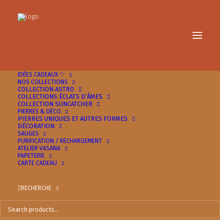
IDÉES CADEAUX ♡
NOS COLLECTIONS
COLLECTION ASTRO
COLLECTIONS ÉCLATS D’ÂMES
COLLECTION SUNCATCHER
PIERRES & DÉCO
PIERRES UNIQUES ET AUTRES FORMES
DÉCORATION
SAUGES
PURIFICATION / RECHARGEMENT
ATELIER VASANA
PAPETERIE
CARTE CADEAU
Huile Essentielle Bio Tea
Tree
RECHERCHE
Le
Le
8.00
€
4.00
€