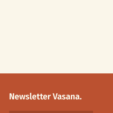
Galet Pierre de Lune Pêche
LIRE LA SUITE
9.00
€
Newsletter Vasana.