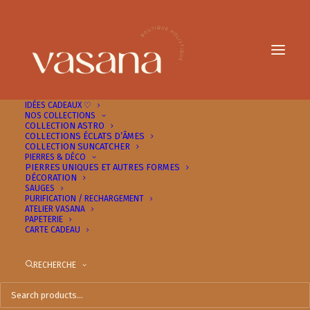
IDÉES CADEAUX ♡
NOS COLLECTIONS
COLLECTION ASTRO
COLLECTIONS ÉCLATS D’ÂMES
COLLECTION SUNCATCHER
Page d’exemple
PIERRES & DÉCO
PIERRES UNIQUES ET AUTRES FORMES
DÉCORATION
SAUGES
PURIFICATION / RECHARGEMENT
Ceci est une page d’exemple. C’est différent d’un article de
ATELIER VASANA
blog parce qu’elle restera au même endroit et apparaîtra dans
PAPETERIE
CARTE CADEAU
la navigation de votre site (dans la plupart des thèmes). La
plupart des gens commencent par une page « À propos » qui
les présente aux personnes visitant le site. Cela pourrait
RECHERCHE
ressembler à quelque chose comme cela :