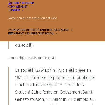
Bonjour ! Je suis un mécanicien qui aspire
LOGIN / REGISTER
MY WISHLIST
à devenir acteur, et voici mon site. J’habite
PANIER
à Bordeaux, j’ai un super chien baptisé
Votre panier est actuellement vide.
Russell, et j’aime la vodka (ainsi qu’être
surpris par la pluie soudaine lors de
LIVRAISON OFFERTE À PARTIR DE 70€ D’ACHAT
PAIEMENT SÉCURISÉ CB ET PAYPAL
longues balades sur la plage au coucher
du soleil).
…ou quelque chose comme cela :
La société 123 Machin Truc a été créée en
1971, et n’a cessé de proposer au public des
machins-trucs de qualité depuis lors.
Située à Saint-Remy-en-Bouzemont-Saint-
Genest-et-Isson, 123 Machin Truc emploie 2