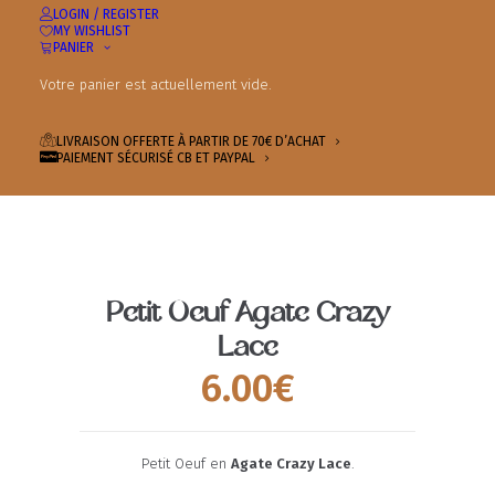
LOGIN / REGISTER
MY WISHLIST
PANIER
Votre panier est actuellement vide.
LIVRAISON OFFERTE À PARTIR DE 70€ D’ACHAT
PAIEMENT SÉCURISÉ CB ET PAYPAL
Petit Oeuf Agate Crazy
Lace
6.00
€
Petit Oeuf en
Agate Crazy Lace
.