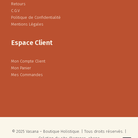
Retours
C.G.V
Politique de Confidentialité
Mentions Légales
Espace Client
Mon Compte Client
Mon Panier
Mes Commandes
© 2025 Vasana – Boutique Holistique. | Tous droits réservés. |