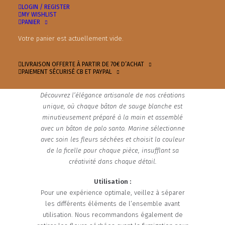
LOGIN / REGISTER
MY WISHLIST
SAUGE BLANCHE . PALO SANTO . MINI POINTE DE
PANIER
QUARTZ
Votre panier est actuellement vide.
CRÉATION UNIQUE FAIT MAIN PAR MARINE ♡
Cet ensemble comporte également :
LIVRAISON OFFERTE À PARTIR DE 70€ D’ACHAT
PAIEMENT SÉCURISÉ CB ET PAYPAL
1 fleur de vie Vasana +
1 pochette Vasana en coton
Découvrez l’élégance artisanale de nos créations
unique, où chaque bâton de sauge blanche est
minutieusement préparé à la main et assemblé
avec un bâton de palo santo. Marine sélectionne
avec soin les fleurs séchées et choisit la couleur
de la ficelle pour chaque pièce, insufflant sa
créativité dans chaque détail.
Utilisation :
Pour une expérience optimale, veillez à séparer
les différents éléments de l’ensemble avant
utilisation. Nous recommandons également de