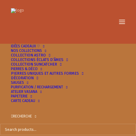
IDÉES CADEAUX ♡
NOS COLLECTIONS
COLLECTION ASTRO
COLLECTIONS ÉCLATS D’ÂMES
COLLECTION SUNCATCHER
PIERRES & DÉCO
PIERRES UNIQUES ET AUTRES FORMES
DÉCORATION
SAUGES
PURIFICATION / RECHARGEMENT
ATELIER VASANA
PAPETERIE
CARTE CADEAU
Bâton de Sauge Blanche
et Palo Santo - Lili
RECHERCHE
15.00
€